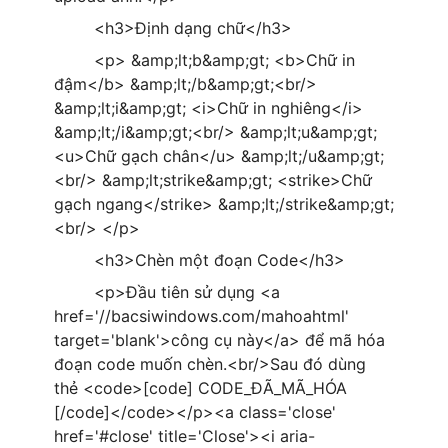
<h3>Định dạng chữ</h3>
<p> &amp;lt;b&amp;gt; <b>Chữ in
đậm</b> &amp;lt;/b&amp;gt;<br/>
&amp;lt;i&amp;gt; <i>Chữ in nghiêng</i>
&amp;lt;/i&amp;gt;<br/> &amp;lt;u&amp;gt;
<u>Chữ gạch chân</u> &amp;lt;/u&amp;gt;
<br/> &amp;lt;strike&amp;gt; <strike>Chữ
gạch ngang</strike> &amp;lt;/strike&amp;gt;
<br/> </p>
<h3>Chèn một đoạn Code</h3>
<p>Đầu tiên sử dụng <a
href='//bacsiwindows.com/mahoahtml'
target='blank'>công cụ này</a> để mã hóa
đoạn code muốn chèn.<br/>Sau đó dùng
thẻ <code>[code] CODE_ĐÃ_MÃ_HÓA
[/code]</code></p><a class='close'
href='#close' title='Close'><i aria-