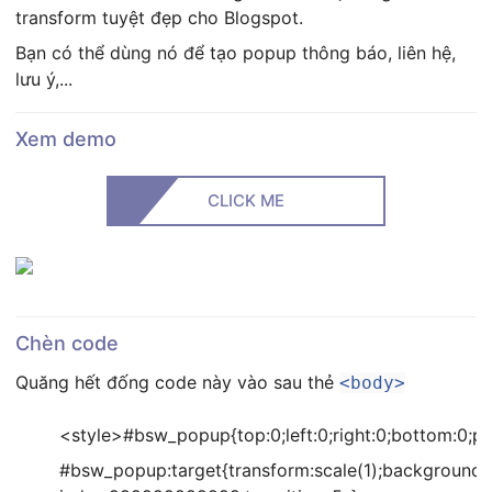
transform tuyệt đẹp cho Blogspot.
Bạn có thể dùng nó để tạo popup thông báo, liên hệ,
lưu ý,...
Xem demo
CLICK ME
Chèn code
Quăng hết đống code này vào sau thẻ
<body>
<style>#bsw_popup{top:0;left:0;right:0;bottom:0;posit
#bsw_popup:target{transform:scale(1);background:rgba(