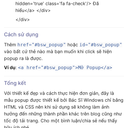
hidden='true' class='fa fa-check'/> Đã
hiểu</a> </div>
</div>
Cách sử dụng
Thêm
hoặc
href="#bsw_popup"
id="#bsw_popup"
vào bất cứ thẻ nào mà bạn muốn khi click sẽ hiện
popup ra là được.
Ví dụ
:
<a href="#bsw_popup">Mở Popup</a>
Tổng kết
Với thiết kế đẹp và cách thực hiện đơn giản, đây là
mẫu popup được thiết kế bởi Bác Sĩ Windows chỉ bằng
HTML và CSS nên khi sử dụng sẽ không làm ảnh
hưởng đến những thành phần khác trên blog cũng như
tốc độ tải trang. Cho một bình luận/chia sẻ nếu thấy
hữu ích nhé.