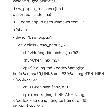
weight:700;color:#555}
.bsw_popup_ p a:hover{text-
decoration:underline}
<!-- code popup bacsiwindows.com -->
</style>
<div id='bsw_popup'>
<div class='bsw_popup_'>
<h2>Hướng dẫn bình luận</h2>
<h3>Chèn link</h3>
<p>Sử dụng thẻ <code>&amp;lt;a
href=&amp;#39;LINK&amp;#39;&amp;gt;TÊN_HIỂN_T
</code></p>
<h3>Chèn hình ảnh</h3>
<p><code>[img] LINK_ANH [/img]
</code> - sử dụng công cụ bên dưới để
upload ảnh.</p>