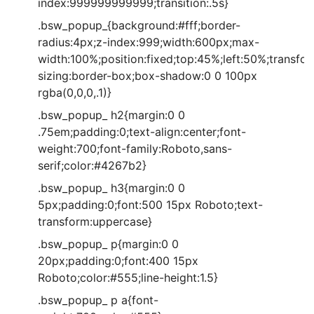
index:999999999999;transition:.5s}
.bsw_popup_{background:#fff;border-
radius:4px;z-index:999;width:600px;max-
width:100%;position:fixed;top:45%;left:50%;transf
sizing:border-box;box-shadow:0 0 100px
rgba(0,0,0,.1)}
.bsw_popup_ h2{margin:0 0
.75em;padding:0;text-align:center;font-
weight:700;font-family:Roboto,sans-
serif;color:#4267b2}
.bsw_popup_ h3{margin:0 0
5px;padding:0;font:500 15px Roboto;text-
transform:uppercase}
.bsw_popup_ p{margin:0 0
20px;padding:0;font:400 15px
Roboto;color:#555;line-height:1.5}
.bsw_popup_ p a{font-