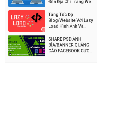
Đến Địa Chỉ Trang Web
Mới - Chuyển Hướng
URL - Auto Redirect
Tăng Tốc Độ
Blog/Website Với Lazy
Load Hình Ảnh Và
Quảng Cáo Adsense
SHARE PSD ẢNH
BÌA/BANNER QUẢNG
CÁO FACEBOOK CỰC
ĐẸP