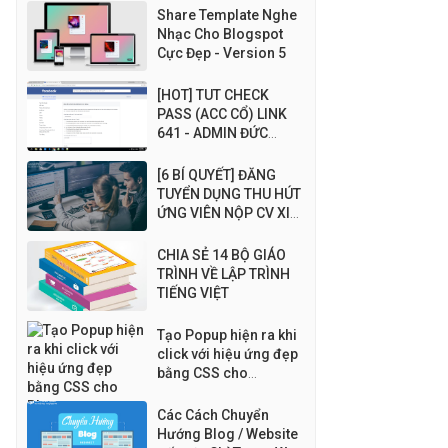
Share Template Nghe
Nhạc Cho Blogspot
Cực Đẹp - Version 5
[HOT] TUT CHECK
PASS (ACC CỔ) LINK
641 - ADMIN ĐỨC
BLOG
[6 BÍ QUYẾT] ĐĂNG
TUYỂN DỤNG THU HÚT
ỨNG VIÊN NỘP CV XIN
VIỆC NHIỀU HƠN
CHIA SẺ 14 BỘ GIÁO
TRÌNH VỀ LẬP TRÌNH
TIẾNG VIỆT
Tạo Popup hiện ra khi
click với hiệu ứng đẹp
bằng CSS cho
Blogspot
Các Cách Chuyển
Hướng Blog / Website