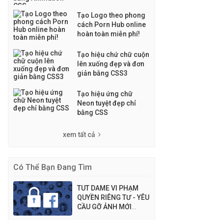
Tạo Logo theo phong
cách Porn Hub online
hoàn toàn miễn phí!
Tạo hiệu chứ chữ cuộn
lên xuống đẹp và đơn
giản bằng CSS3
Tạo hiệu ứng chữ
Neon tuyệt đẹp chỉ
bằng CSS
xem tất cả
Có Thể Bạn Đang Tìm
TUT DAME VI PHẠM
QUYỀN RIÊNG TƯ - YÊU
CẦU GỠ ẢNH MỚI
NHẤT [DIE MẠO DANH]