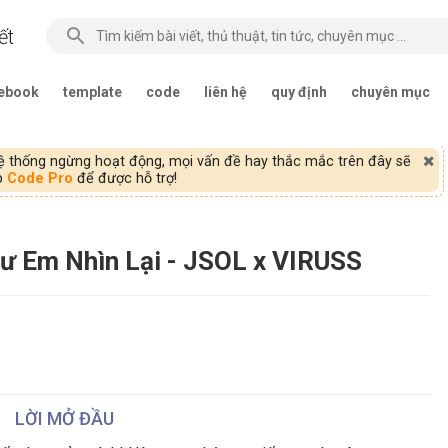
ết
ebook
template
code
liên hệ
quy định
chuyên mục
 thống ngừng hoạt động, mọi vấn đề hay thắc mắc trên đây sẽ
ập
Code Pro
để được hỗ trợ!
ư Em Nhìn Lại - JSOL x VIRUSS
LỜI MỞ ĐẦU