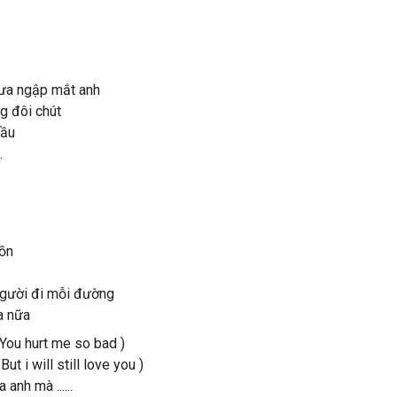
mưa ngập mắt anh
ng đôi chút
sầu
.
uồn
 người đi mỗi đường
a nữa
( You hurt me so bad )
ut i will still love you )
anh mà ......