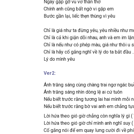
Ngày gặp gỡ vu vơ thẫn thờ
Chính anh cũng bất ngờ vi gặp em
Bước gần lại, liếc thẹn thùng vì yêu
Chỉ là giá như ta đừng yêu, yêu nhiều như 
Chỉ là cả khi giận dỗi nhau, anh và em im lặ
Chỉ là nếu như có phép màu, giá như thôi u 
Chỉ là hãy cố gắng nghĩ về lý do ta bắt đầu ..
Lý do mình yêu
Ver2:
Ánh trăng sáng cùng chàng trai ngơ ngác b
Ánh trăng sáng nhìn dòng lệ ai cứ tuôn
Nếu biết trước rằng tương lai hai mình mỗi
Nếu biết trước rằng bờ vai anh em chẳng tự
Lời hứa theo gió giờ chẳng còn nghĩa lý gì 
Lời hứa theo gió giờ chỉ mình anh nghĩ suy ( B
Cố gắng nói để em quay lưng cười đi về phía 