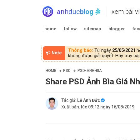
anhduc
blog
xem bài vi
home
follow
sitemap
blogger
fac
Thông báo:
Từ ngày
25/05/2021
hệ
Note
không được giải quyết. Hãy truy c
HOME
PSD
PSD-ANH-BIA
Share PSD Ảnh Bìa Giá Nh
Tác giả:
Lê Anh Đức
Xuất bản:
lúc 09:12 ngày 16/08/2019