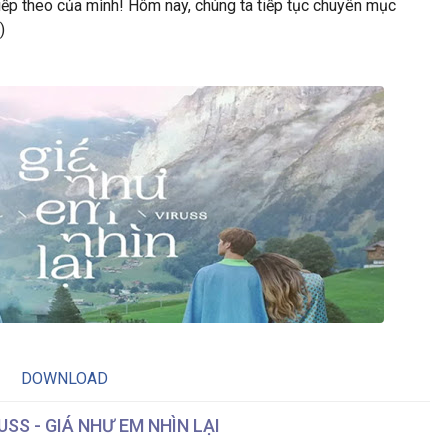
tiếp theo của mình! Hôm nay, chúng ta tiếp tục chuyên mục
)
DOWNLOAD
USS - GIÁ NHƯ EM NHÌN LẠI