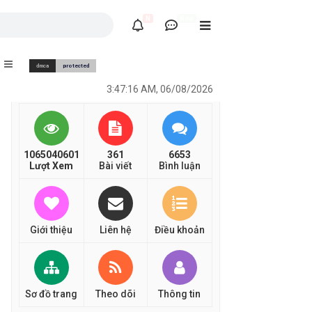
N
New
3:47:16 AM
,
06/08/2026
1065040601
361
6653
Lượt Xem
Bài viết
Bình luận
Giới thiệu
Liên hệ
Điều khoản
Sơ đồ trang
Theo dõi
Thông tin