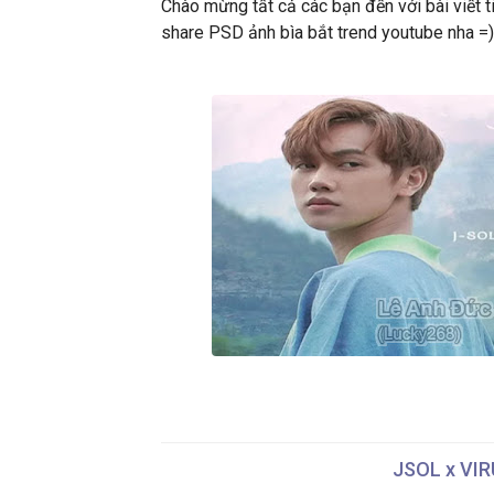
Chào mừng tất cả các bạn đến với bài viết 
share PSD ảnh bìa bắt trend youtube nha =)
JSOL x VIR