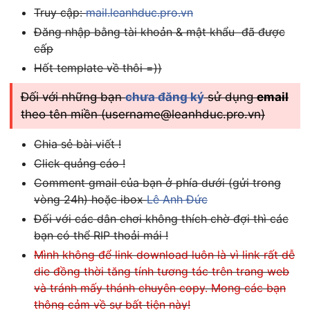
Truy cập:
mail.leanhduc.pro.vn
Đăng nhập bằng tài khoản & mật khẩu đã được
cấp
Hốt template về thôi =))
Đối với những bạn
chưa đăng ký
sử dụng
email
theo tên miền (
username@leanhduc.pro.vn
)
Chia sẻ bài viết !
Click quảng cáo !
Comment gmail của bạn ở phía dưới (gửi trong
vòng 24h) hoặc ibox
Lê Anh Đức
Đối với các dân chơi không thích chờ đợi thì các
bạn có thể RIP thoải mái !
Mình không để link download luôn là vì link rất dễ
die đồng thời tăng tính tương tác trên trang web
và tránh mấy thánh chuyên copy. Mong các bạn
thông cảm về sự bất tiện này!