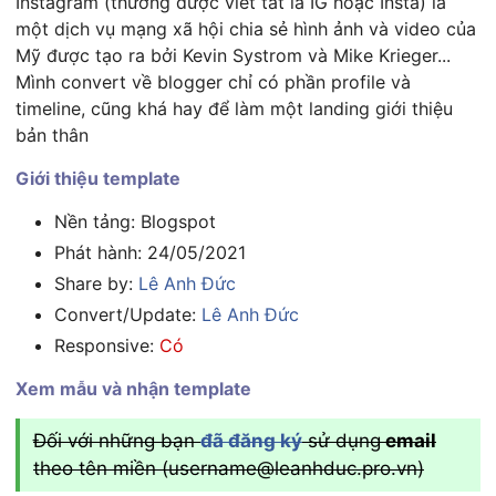
Instagram (thường được viết tắt là IG hoặc Insta) là
một dịch vụ mạng xã hội chia sẻ hình ảnh và video của
Mỹ được tạo ra bởi Kevin Systrom và Mike Krieger...
Mình convert về blogger chỉ có phần profile và
timeline, cũng khá hay để làm một landing giới thiệu
bản thân
Giới thiệu template
Nền tảng: Blogspot
Phát hành: 24/05/2021
Share by:
Lê Anh Đức
Convert/Update:
Lê Anh Đức
Responsive:
Có
Xem mẫu và nhận template
Đối với những bạn
đã đăng ký
sử dụng
email
theo tên miền (
username@leanhduc.pro.vn
)