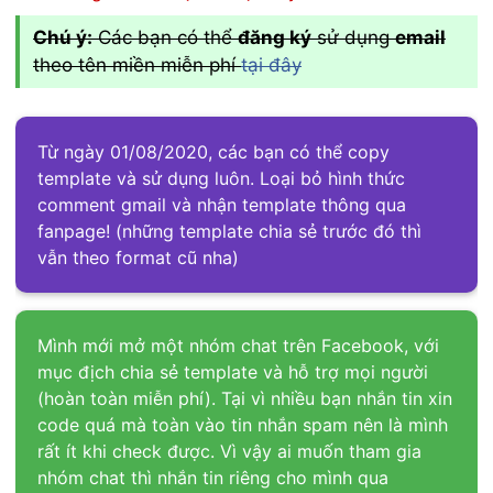
Chú ý:
Các bạn có thể
đăng ký
sử dụng
email
theo tên miền miễn phí
tại đây
Từ ngày 01/08/2020, các bạn có thể copy
template và sử dụng luôn. Loại bỏ hình thức
comment gmail và nhận template thông qua
fanpage! (những template chia sẻ trước đó thì
vẫn theo format cũ nha)
Mình mới mở một nhóm chat trên Facebook, với
mục địch chia sẻ template và hỗ trợ mọi người
(hoàn toàn miễn phí). Tại vì nhiều bạn nhắn tin xin
code quá mà toàn vào tin nhắn spam nên là mình
rất ít khi check được. Vì vậy ai muốn tham gia
nhóm chat thì nhắn tin riêng cho mình qua