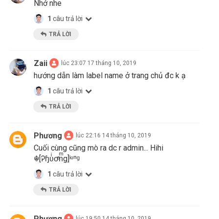
Nhớ nhe
1
câu trả lời
TRẢ LỜI
Zaii
lúc 23:07 17 tháng 10, 2019
hướng dẫn làm label name ở trang chủ đc k ạ
1
câu trả lời
TRẢ LỜI
Phương
lúc 22:16 14 tháng 10, 2019
Cuối cùng cũng mò ra dc r admin... Hihi
☬[Ꭾɧʋͥσͣnͫg]ᵏᶦⁿᵍ
1
câu trả lời
TRẢ LỜI
Phương
lúc 19:50 14 tháng 10, 2019