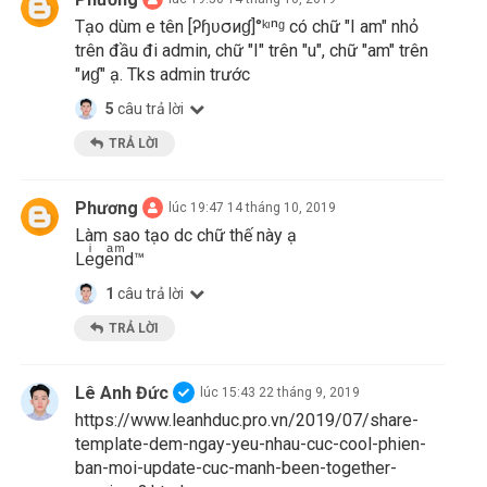
Tạo dùm e tên [Ꭾɧʋσиɠ]°ᵏᶦⁿᵍ có chữ "I am" nhỏ
trên đầu đi admin, chữ "I" trên "u", chữ "am" trên
"иɠ" ạ. Tks admin trước
5
câu trả lời
TRẢ LỜI
Phương
lúc 19:47 14 tháng 10, 2019
Làm sao tạo dc chữ thế này ạ
Leͥgeͣnͫd™
1
câu trả lời
TRẢ LỜI
Lê Anh Đức
lúc 15:43 22 tháng 9, 2019
https://www.leanhduc.pro.vn/2019/07/share-
template-dem-ngay-yeu-nhau-cuc-cool-phien-
ban-moi-update-cuc-manh-been-together-