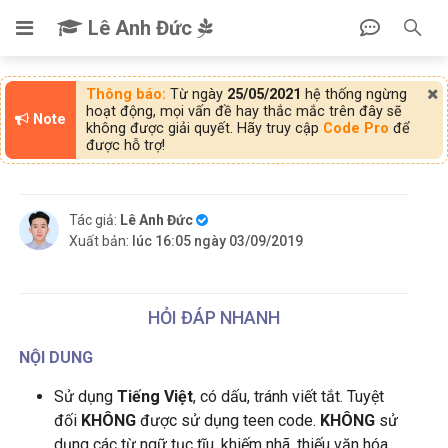
Lê Anh Đức
Thông báo:
Từ ngày
25/05/2021
hệ thống ngừng
hoạt động, mọi vấn đề hay thắc mắc trên đây sẽ
Note
không được giải quyết. Hãy truy cập
Code Pro
để
được hỗ trợ!
Tác giả:
Lê Anh Đức
Xuất bản:
lúc 16:05 ngày 03/09/2019
HỎI ĐÁP NHANH
NỘI DUNG
Sử dụng
Tiếng Việt
, có dấu, tránh viết tắt. Tuyệt
đối
KHÔNG
được sử dụng teen code.
KHÔNG
sử
dụng các từ ngữ tục tĩu, khiếm nhã, thiếu văn hóa.