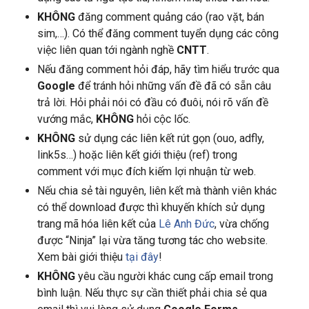
KHÔNG
đăng comment quảng cáo (rao vặt, bán
sim,…). Có thể đăng comment tuyển dụng các công
việc liên quan tới ngành nghề
CNTT
.
Nếu đăng comment hỏi đáp, hãy tìm hiểu trước qua
Google
để tránh hỏi những vấn đề đã có sẵn câu
trả lời. Hỏi phải nói có đầu có đuôi, nói rõ vấn đề
vướng mắc,
KHÔNG
hỏi cộc lốc.
KHÔNG
sử dụng các liên kết rút gọn (ouo, adfly,
link5s…) hoặc liên kết giới thiệu (ref) trong
comment với mục đích kiếm lợi nhuận từ web.
Nếu chia sẻ tài nguyên, liên kết mà thành viên khác
có thể download được thì khuyến khích sử dụng
trang mã hóa liên kết của
Lê Anh Đức
, vừa chống
được “Ninja” lại vừa tăng tương tác cho website.
Xem bài giới thiệu
tại đây
!
KHÔNG
yêu cầu người khác cung cấp email trong
bình luận. Nếu thực sự cần thiết phải chia sẻ qua